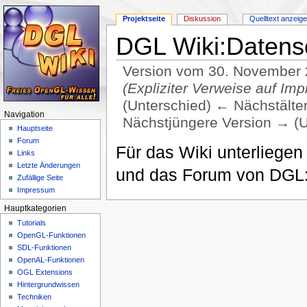
Projektseite
Diskussion
Quelltext anzeig
DGL Wiki:Datens
Version vom 30. November 
(Expliziter Verweise auf I
(Unterschied) ← Nächstältere
Navigation
Nächstjüngere Version → (U
Hauptseite
Wechseln zu:
Navigation
,
Suche
Forum
Für das Wiki unterliegen
Links
Letzte Änderungen
und das Forum von DGL
Zufällige Seite
Impressum
Hauptkategorien
Tutorials
OpenGL-Funktionen
SDL-Funktionen
OpenAL-Funktionen
OGL Extensions
Hintergrundwissen
Techniken