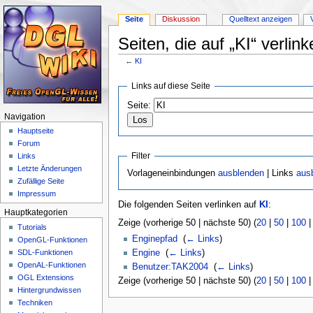
Seite
Diskussion
Quelltext anzeigen
Seiten, die auf „KI“ verlink
←
KI
Wechseln zu:
Navigation
,
Suche
Links auf diese Seite
Seite:
Navigation
Hauptseite
Forum
Filter
Links
Letzte Änderungen
Vorlageneinbindungen
ausblenden
| Links
aus
Zufällige Seite
Impressum
Die folgenden Seiten verlinken auf
KI
:
Hauptkategorien
Zeige (vorherige 50 | nächste 50) (
20
|
50
|
100
Tutorials
Enginepfad
‎
(
← Links
)
OpenGL-Funktionen
Engine
‎
(
← Links
)
SDL-Funktionen
OpenAL-Funktionen
Benutzer:TAK2004
‎
(
← Links
)
OGL Extensions
Zeige (vorherige 50 | nächste 50) (
20
|
50
|
100
Hintergrundwissen
Techniken