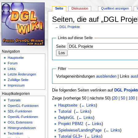
Seite
Diskussion
Quelltext anzeigen
Seiten, die auf „DGL Proje
←
DGL Projekte
Wechseln zu:
Navigation
,
Suche
Links auf diese Seite
Seite:
Navigation
Hauptseite
Forum
Filter
Links
Letzte Änderungen
Vorlageneinbindungen
ausblenden
| Links
aus
Zufällige Seite
Impressum
Die folgenden Seiten verlinken auf
DGL Projekt
Hauptkategorien
Zeige (vorherige 50 | nächste 50) (
20
|
50
|
100
Tutorials
Hauptseite
‎
(
← Links
)
OpenGL-Funktionen
Tutorial
‎
(
← Links
)
SDL-Funktionen
OpenAL-Funktionen
DelphiGL
‎
(
← Links
)
OGL Extensions
Projekt PBM2
‎
(
← Links
)
Hintergrundwissen
Spielwiese/LandingPage
‎
(
← Links
)
Techniken
Tutorial GL3+
‎
(
← Links
)