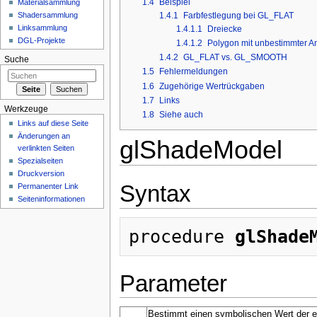
1.4
Beispiel
Materialsammlung
1.4.1
Farbfestlegung bei GL_FLAT
Shadersammlung
Linksammlung
1.4.1.1
Dreiecke
DGL-Projekte
1.4.1.2
Polygon mit unbestimmter A
1.4.2
GL_FLAT vs. GL_SMOOTH
Suche
1.5
Fehlermeldungen
1.6
Zugehörige Wertrückgaben
1.7
Links
Werkzeuge
1.8
Siehe auch
Links auf diese Seite
Änderungen an
glShadeModel
verlinkten Seiten
Spezialseiten
Druckversion
Syntax
Permanenter Link
Seiten­informationen
procedure 
glShade
Parameter
Bestimmt einen symbolischen Wert der ei