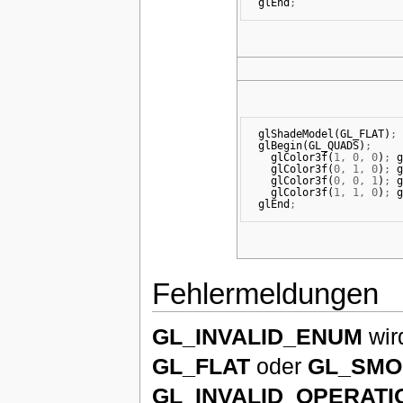
glEnd
;
glShadeModel
(
GL_FLAT
)
;
glBegin
(
GL_QUADS
)
;
glColor3f
(
1
,
0
,
0
)
;
g
glColor3f
(
0
,
1
,
0
)
;
g
glColor3f
(
0
,
0
,
1
)
;
g
glColor3f
(
1
,
1
,
0
)
;
g
glEnd
;
Fehlermeldungen
GL_INVALID_ENUM
wir
GL_FLAT
oder
GL_SMO
GL_INVALID_OPERATI