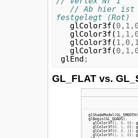
// Vertex Nr 1
// Ab hier ist 
festgelegt (Rot)
glColor3f
(
0
,
1
,
glColor3f
(
1
,
1
,
glColor3f
(
1
,
0
,
glColor3f
(
0
,
1
,
glEnd
;
GL_FLAT vs. GL
glShadeModel
(
GL_SMOOTH
)
glBegin
(
GL_QUADS
)
;
glColor3f
(
1
,
0
,
0
)
;
g
glColor3f
(
0
,
1
,
0
)
;
g
glColor3f
(
0
,
0
,
1
)
;
g
glColor3f
(
1
,
1
,
0
)
;
g