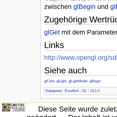
zwischen
glBegin
und
gl
Zugehörige Wertrü
glGet
mit dem Paramete
Links
http://www.opengl.org/s
Siehe auch
glColor
,
glLight
,
glLightModel
,
glBegin
Kategorien
:
Exzellent
GL
GL1.0
Diese Seite wurde zule