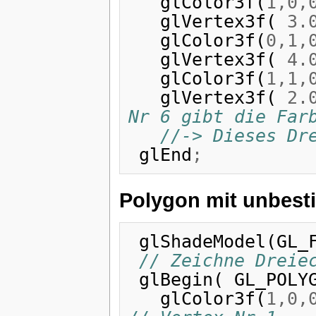
glColor3f
(
1
,
0
,
glVertex3f
(
3.
glColor3f
(
0
,
1
,
glVertex3f
(
4.
glColor3f
(
1
,
1
,
glVertex3f
(
2.
Nr 6 gibt die Far
//-> Dieses Dr
glEnd
;
Polygon mit unbest
glShadeModel
(
GL_
// Zeichne Dreie
glBegin
(
GL_POLY
glColor3f
(
1
,
0
,