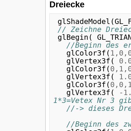
Dreiecke
glShadeModel
(
GL_
// Zeichne Dreie
glBegin
(
GL_TRIA
//Beginn des e
glColor3f
(
1
,
0
,
glVertex3f
(
0.
glColor3f
(
0
,
1
,
glVertex3f
(
1.
glColor3f
(
0
,
0
,
glVertex3f
(
-
1
1*3=Vetex Nr 3 gi
//-> dieses Dr
//Beginn des z