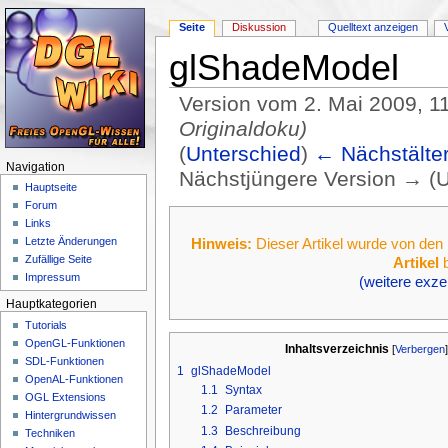
Seite
Diskussion
Quelltext anzeigen
glShadeModel
Version vom 2. Mai 2009, 1
Originaldoku)
(
Unterschied
)
← Nächstälter
Navigation
Nächstjüngere Version → (U
Hauptseite
Wechseln zu:
Navigation
,
Suche
Forum
Links
Hinweis:
Dieser Artikel wurde von de
Letzte Änderungen
Zufällige Seite
Artikel
b
Impressum
(weitere exzel
Hauptkategorien
Tutorials
OpenGL-Funktionen
Inhaltsverzeichnis
[
Verbergen
SDL-Funktionen
1
glShadeModel
OpenAL-Funktionen
1.1
Syntax
OGL Extensions
1.2
Parameter
Hintergrundwissen
1.3
Beschreibung
Techniken