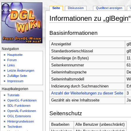
Seite
Diskussion
Quelltext anzeigen
Informationen zu „glBegin“
Wechseln zu:
Navigation
,
Suche
Basisinformationen
Anzeigetitel
gl
Navigation
Standardsortierschlüssel
gl
Hauptseite
Seitenlänge (in Bytes)
11
Forum
Seitenkennnummer
61
Links
Letzte Änderungen
Seiteninhaltssprache
De
Zufällige Seite
Seiteninhaltsmodell
Wi
Impressum
Indizierung durch Suchmaschinen
Er
Hauptkategorien
Anzahl der Weiterleitungen zu dieser Seite
3
Tutorials
Gezählt als eine Inhaltsseite
Ja
OpenGL-Funktionen
SDL-Funktionen
OpenAL-Funktionen
Seitenschutz
OGL Extensions
Hintergrundwissen
Bearbeiten
Alle Benutzer (unbeschränkt)
Techniken