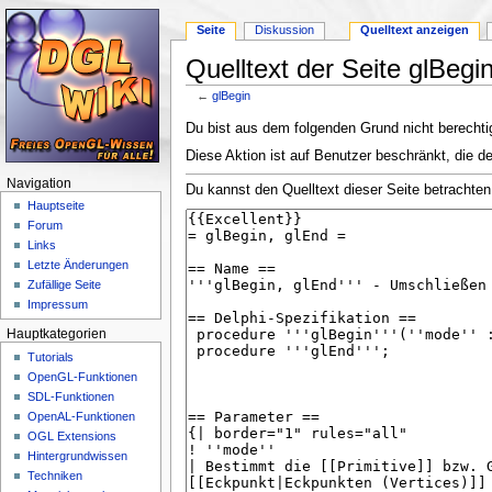
Seite
Diskussion
Quelltext anzeigen
Quelltext der Seite glBegi
←
glBegin
Wechseln zu:
Navigation
,
Suche
Du bist aus dem folgenden Grund nicht berechtig
Diese Aktion ist auf Benutzer beschränkt, die d
Navigation
Du kannst den Quelltext dieser Seite betrachten
Hauptseite
Forum
Links
Letzte Änderungen
Zufällige Seite
Impressum
Hauptkategorien
Tutorials
OpenGL-Funktionen
SDL-Funktionen
OpenAL-Funktionen
OGL Extensions
Hintergrundwissen
Techniken