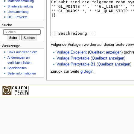
Materialsammlung
Shadersammlung
Linksammlung
DGL-Projekte
Suche
Folgende Vorlagen werden auf dieser Seite verw
Werkzeuge
Vorlage:Excellent
(
Quelltext anzeigen
) (schr
Links auf diese Seite
Änderungen an
Vorlage:Prettytable
(
Quelltext anzeigen
)
verlinkten Seiten
Vorlage:Prettytable B1
(
Quelltext anzeigen
)
Spezialseiten
Zurück zur Seite
glBegin
.
Seiten­informationen