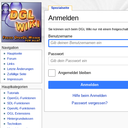
Spezialseite
Anmelden
Wechseln zu:
Navigation
,
Suche
Sie können sich beim DGL Wiki nur mit einem freigeschal
Benutzername
Navigation
Hauptseite
Passwort
Forum
Links
Letzte Änderungen
Angemeldet bleiben
Zufällige Seite
Impressum
Anmelden
Hauptkategorien
Tutorials
Hilfe beim Anmelden
OpenGL-Funktionen
Passwort vergessen?
SDL-Funktionen
OpenAL-Funktionen
OGL Extensions
Hintergrundwissen
Techniken