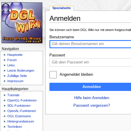
Spezialseite
Anmelden
Wechseln zu:
Navigation
,
Suche
Sie können sich beim DGL Wiki nur mit einem freigeschal
Benutzername
Navigation
Hauptseite
Passwort
Forum
Links
Letzte Änderungen
Angemeldet bleiben
Zufällige Seite
Impressum
Anmelden
Hauptkategorien
Tutorials
Hilfe beim Anmelden
OpenGL-Funktionen
Passwort vergessen?
SDL-Funktionen
OpenAL-Funktionen
OGL Extensions
Hintergrundwissen
Techniken