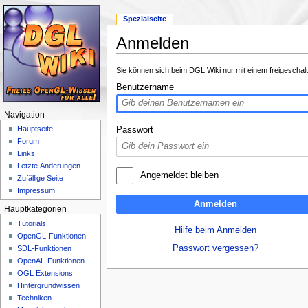
Spezialseite
Anmelden
Wechseln zu:
Navigation
,
Suche
Sie können sich beim DGL Wiki nur mit einem freigeschal
Benutzername
Navigation
Hauptseite
Passwort
Forum
Links
Letzte Änderungen
Angemeldet bleiben
Zufällige Seite
Impressum
Anmelden
Hauptkategorien
Tutorials
Hilfe beim Anmelden
OpenGL-Funktionen
Passwort vergessen?
SDL-Funktionen
OpenAL-Funktionen
OGL Extensions
Hintergrundwissen
Techniken