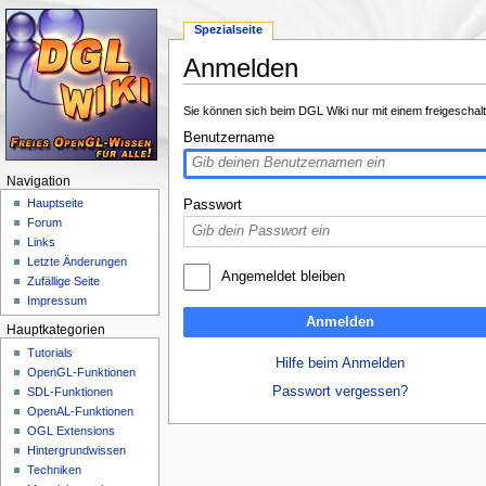
Spezialseite
Anmelden
Wechseln zu:
Navigation
,
Suche
Sie können sich beim DGL Wiki nur mit einem freigeschal
Benutzername
Navigation
Hauptseite
Passwort
Forum
Links
Letzte Änderungen
Angemeldet bleiben
Zufällige Seite
Impressum
Anmelden
Hauptkategorien
Tutorials
Hilfe beim Anmelden
OpenGL-Funktionen
Passwort vergessen?
SDL-Funktionen
OpenAL-Funktionen
OGL Extensions
Hintergrundwissen
Techniken