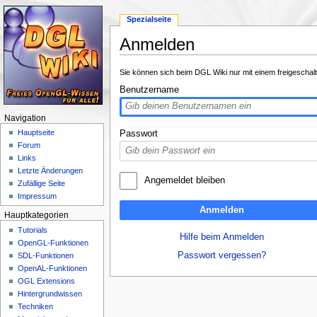
Spezialseite
Anmelden
Wechseln zu:
Navigation
,
Suche
Sie können sich beim DGL Wiki nur mit einem freigeschal
Benutzername
Navigation
Hauptseite
Passwort
Forum
Links
Letzte Änderungen
Angemeldet bleiben
Zufällige Seite
Impressum
Anmelden
Hauptkategorien
Tutorials
Hilfe beim Anmelden
OpenGL-Funktionen
Passwort vergessen?
SDL-Funktionen
OpenAL-Funktionen
OGL Extensions
Hintergrundwissen
Techniken