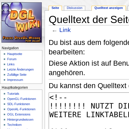
Seite
Diskussion
Quelltext anzeigen
Quelltext der Seit
←
Link
Wechseln zu:
Navigation
,
Suche
Du bist aus dem folgende
Navigation
bearbeiten:
Hauptseite
Forum
Diese Aktion ist auf Ben
Links
Letzte Änderungen
angehören.
Zufällige Seite
Impressum
Du kannst den Quelltext 
Hauptkategorien
Tutorials
OpenGL-Funktionen
SDL-Funktionen
OpenAL-Funktionen
OGL Extensions
Hintergrundwissen
Techniken