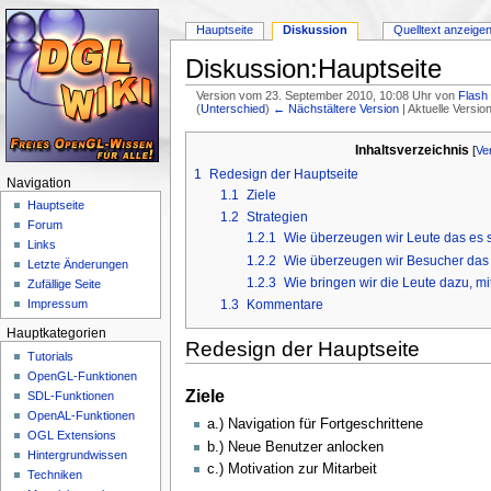
Hauptseite
Diskussion
Quelltext anzeige
Diskussion:Hauptseite
Version vom 23. September 2010, 10:08 Uhr von
Flash
(
Unterschied
)
← Nächstältere Version
| Aktuelle Versi
Wechseln zu:
Navigation
,
Suche
Inhaltsverzeichnis
[
Ve
1
Redesign der Hauptseite
Navigation
1.1
Ziele
Hauptseite
1.2
Strategien
Forum
1.2.1
Wie überzeugen wir Leute das es si
Links
1.2.2
Wie überzeugen wir Besucher das da
Letzte Änderungen
1.2.3
Wie bringen wir die Leute dazu, m
Zufällige Seite
1.3
Kommentare
Impressum
Hauptkategorien
Redesign der Hauptseite
Tutorials
OpenGL-Funktionen
Ziele
SDL-Funktionen
OpenAL-Funktionen
a.) Navigation für Fortgeschrittene
OGL Extensions
b.) Neue Benutzer anlocken
Hintergrundwissen
c.) Motivation zur Mitarbeit
Techniken