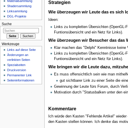
Materialsammlung
Strategien
Shadersammlung
Linksammlung
Wie überzeugen wir Leute das es sich lo
DGL-Projekte
Ideen:
Suche
Links zu kompletten Übersichten (OpenGL-Funk
Funtionsübersicht und ein Netz für Links).
Wie überzeugen wir Besucher das das Wik
Werkzeuge
Klar machen das "Delphi" Kenntnisse keine 
Links auf diese Seite
Links zu kompletten Übersichten (OpenGL-Funk
Änderungen an
Funtionsübersicht und ein Netz für Links).
verlinkten Seiten
Spezialseiten
Wie bringen wir die Leute dazu, mitzuh
Druckversion
Es muss offensichtlich sein wie man mithel
Permanenter Link
Seiten­informationen
gut sichtbarer Link zu einer Seite die eine
Gewinnung der Leute fürs Forum, durch Verl
Motivation durch "Statusbalken unter den ei
Kommentare
Ich würde den Kasten "Fehlende Artikel" wieder 
den Kasten stellen können. Ich denke das motivi