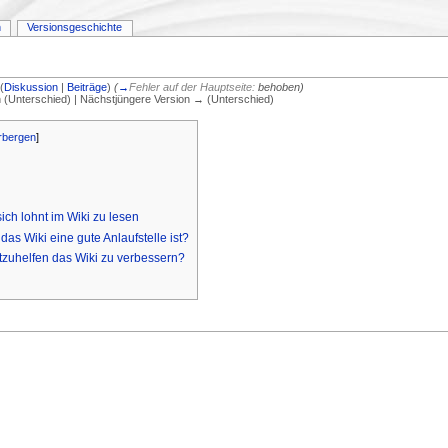
n
Versionsgeschichte
(
Diskussion
|
Beiträge
)
(
→
Fehler auf der Hauptseite:
behoben
)
on (Unterschied) | Nächstjüngere Version → (Unterschied)
rbergen
]
ch lohnt im Wiki zu lesen
s Wiki eine gute Anlaufstelle ist?
itzuhelfen das Wiki zu verbessern?