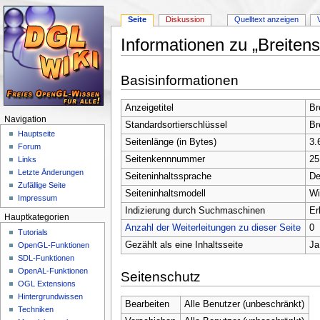
Seite
Diskussion
Quelltext anzeigen
Informationen zu „Breiten
Wechseln zu:
Navigation
,
Suche
Basisinformationen
Anzeigetitel
Br
Navigation
Standardsortierschlüssel
Br
Hauptseite
Seitenlänge (in Bytes)
3.
Forum
Seitenkennnummer
25
Links
Letzte Änderungen
Seiteninhaltssprache
De
Zufällige Seite
Seiteninhaltsmodell
Wi
Impressum
Indizierung durch Suchmaschinen
Er
Hauptkategorien
Anzahl der Weiterleitungen zu dieser Seite
0
Tutorials
Gezählt als eine Inhaltsseite
Ja
OpenGL-Funktionen
SDL-Funktionen
OpenAL-Funktionen
Seitenschutz
OGL Extensions
Hintergrundwissen
Bearbeiten
Alle Benutzer (unbeschränkt)
Techniken