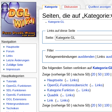
Kategorie
Diskussion
Quelltext anzeigen
Seiten, die auf „Kategorie
←
Kategorie:GL
Wechseln zu:
Navigation
,
Suche
Links auf diese Seite
Seite:
Navigation
Hauptseite
Filter
Forum
Links
Vorlageneinbindungen
ausblenden
| Links
aus
Letzte Änderungen
Zufällige Seite
Die folgenden Seiten verlinken auf
Kategorie:G
Impressum
Zeige (vorherige 50 | nächste 50) (
20
|
50
|
100
Hauptkategorien
Hauptseite
‎
(
← Links
)
Tutorials
OpenGL-Funktionsübersicht
‎
(
← Links
)
OpenGL-Funktionen
Kategorie:Funktion
‎
(
← Links
)
SDL-Funktionen
OpenAL-Funktionen
Quadrik
‎
(
← Links
)
OGL Extensions
Link
‎
(
← Links
)
Hintergrundwissen
Zeige (vorherige 50 | nächste 50) (
20
|
50
|
100
Techniken