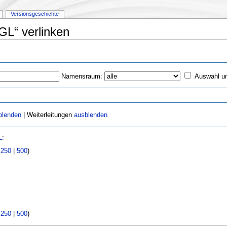
Versionsgeschichte
:GL“ verlinken
Namensraum:
Auswahl u
blenden
| Weiterleitungen
ausblenden
L
:
|
250
|
500
)
|
250
|
500
)